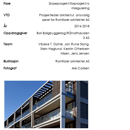
Fase
Skisseprosjekt/forprosjekt/o
mregulering
VTD
Prosjektleder arkitektur, ansvarlig
søker for Romfarer arkitekter AS
År
2016-2018
Oppdragsgiver
Bori Boligbyggerlag/Råholthøyden
3 AS
Team
Vibeke T. Dahle, Jan Rune Slang,
Stein Høglund, Kerstin Otterbein
Nilsen, Jens Jensen
Illustrasjon
Romfarer arkitekter AS
Fotograf
Are Carlsen