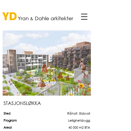
YD
Yran
Dahle a
rkitekter
&
STASJONSLØKKA
Sted
Råholt, Eidsvoll
Program
Leilighetsbygg
Areal
40 000 m2 BTA