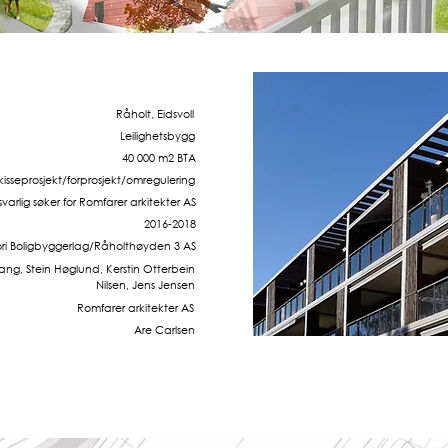
Råholt, Eidsvoll
Leilighetsbygg
40 000 m2 BTA
kisseprosjekt/forprosjekt/omregulering
svarlig søker for Romfarer arkitekter AS
2016-2018
ori Boligbyggerlag/Råholthøyden 3 AS
ang, Stein Høglund, Kerstin Otterbein
Nilsen, Jens Jensen
Romfarer arkitekter AS
Are Carlsen