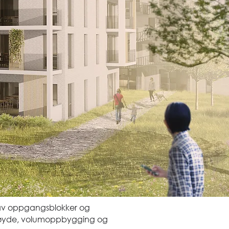
n av oppgangsblokker og
il høyde, volumoppbygging og