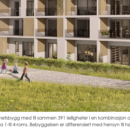
ghetsbygg med til sammen 391 leiligheter i en kombinasjo
fra 1-til 4-roms. Bebyggelsen er differensiert med hensyn t