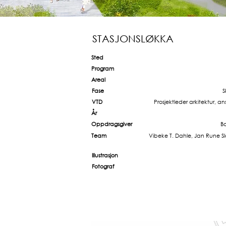
STASJONSLØKKA
Sted
Program
Areal
Fase
S
VTD
Prosjektleder arkitektur, an
År
Oppdragsgiver
B
Team
Vibeke T. Dahle, Jan Rune Sl
Illustrasjon
Fotograf