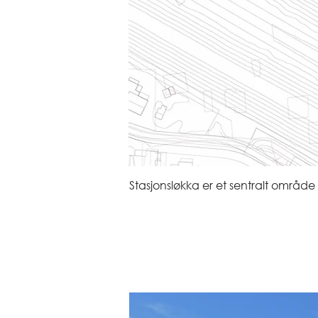
Stasjonsløkka er et sentralt område 