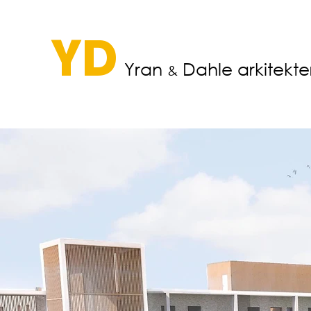
YD
Yran
Dahle a
rkitekte
&