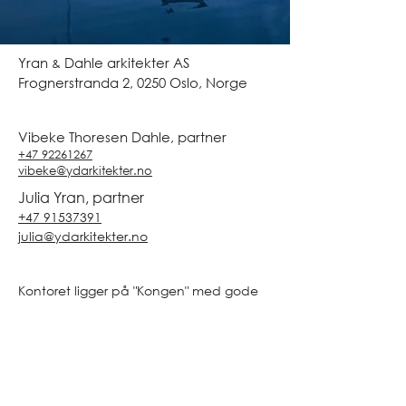
Yran
Dahle arkitekter AS
&
Frognerstranda 2,
0250 Oslo, Norge
Vibeke Thoresen Dahle, partner
+47 92261267
vibeke@ydarkitekter.no
Julia Yran, partner
+47 91537391
julia@ydarkitekter.no
Kontoret ligger på "Kongen" med gode
parkerings- og lademuligheter.