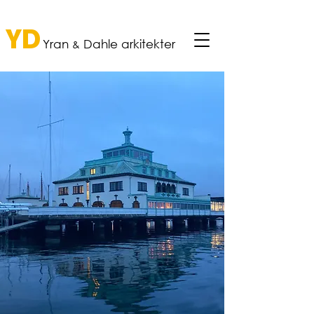
YD
Yran
Dahle a
rkitekter
&