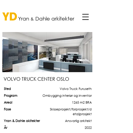
YD
Yran
Dahle a
rkitekter
&
VOLVO TRUCK CENTER OSLO
Sted
Volvo Truck Furuseth
Program
Ombygging interiør og inventar
Areal
1265 m2 BRA
Fase
Skisseprosjekt/forprosjekt/d
etaljprosjekt
Yran & Dahle akitekter
Ansvarlig arkitekt
År
2022